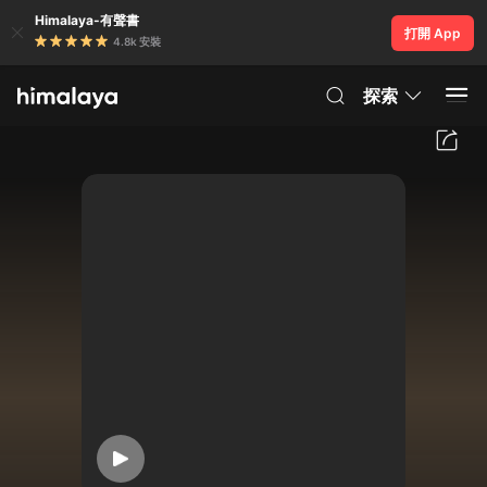
Himalaya-有聲書
打開 App
4.8k 安裝
探索