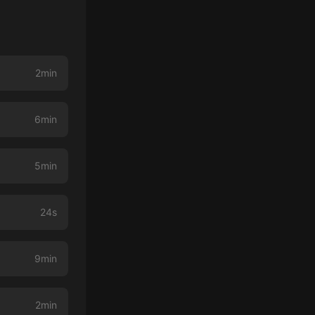
2min
6min
5min
24s
9min
2min