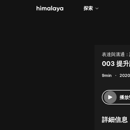
探索
全部
小說
個人成長
表達與溝通：
相聲評書
003 提
兒童
9min
2020
歷史
情感治愈
播放
健康養生
商業財經
詳細信息
廣播劇