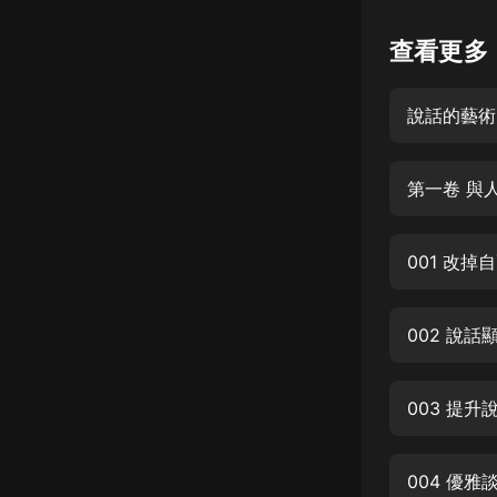
懸疑
查看更多
科幻
說話的藝術
好書精講
外語
第一卷 與
耽美
認知思維
001 改掉
人文
音樂
002 說
粵語
003 提升
頭條
娛樂
004 優