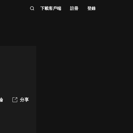
下載客戶端
註冊
登錄
論
分享