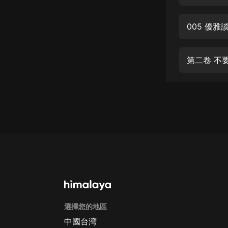
經典名著
人物傳記
005 優
電影
生活
第二卷 不
英語
日語
課程
少兒教育
二次元
教育培訓
IT科技
選擇您的地區
汽車
中國台湾