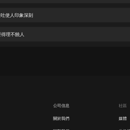
生命科學篇1-2·猴子警長科學探案記|
寶寶巴士科普
寶寶巴士
雅談吐使人印象深刻
【新民間劇場】我的老千江湖｜ 有聲
的紫襟｜ 魔幻千手
要得理不饒人
有聲的紫襟
《夜色鋼琴曲》
夜色鋼琴曲趙海洋
太荒吞天訣丨熱血玄幻丨紫襟領銜有
聲劇
有聲的紫襟
嫡女貴嫁 | 一刀蘇蘇團隊制作 | 古言
宮鬥重生爽文 多人有聲劇
公司信息
社區
一刀蘇蘇
中國大案紀實 | 每日一驚案！真實案
關於我們
媒體
件恐怖刑偵尚文
大舌頭尚文