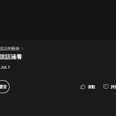
最佳女婿｜都市異能多人有聲劇｜一
種侃侃｜有聲小說
一種侃侃
米小圈上學記:一二三年級 | 暢銷出版
說話的藝術
物
升說話涵養
米小圈
 JUL 7
破壞者聯盟篇1-4季·猴子警長科學探
案記|寶寶巴士
寶寶巴士
聲音
喜歡
評
大奉打更人丨頭陀淵領銜多人有聲
劇|暢聽全集|王鶴棣、田曦薇主演影
視劇原著|賣報小郎君
頭陀淵講故事
總有這樣的歌只想一個人聽