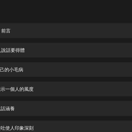
灰姑娘音樂
郭德綱於謙相聲全集
德雲社郭德綱相聲VIP
 前言
安全警長啦咘啦哆·假期篇|新篇章加
更|寶寶巴士故事
人說話要得體
寶寶巴士
凡人修仙傳|楊洋主演影視原著|薑廣
濤配音多播版本
自己的小毛病
光合積木
話顯示一個人的風度
摸金天師【第一季】（紫襟演播）
有聲的紫襟
說話涵養
無敵六皇子|爆笑穿越|無敵流皇子|安
燃領銜有聲小說
安燃
雅談吐使人印象深刻