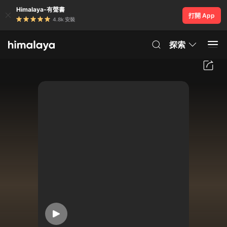
Himalaya-有聲書
打開 App
4.8k 安裝
探索