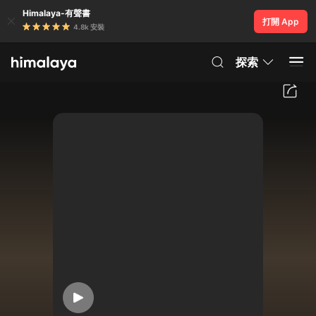
Himalaya-有聲書
打開 App
4.8k 安裝
探索