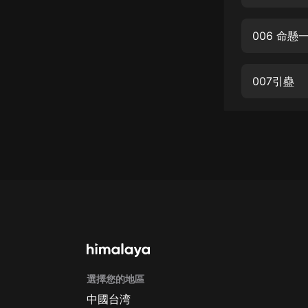
經典名著
人物傳記
006 命懸
電影
生活
007引蠱
英語
日語
課程
少兒教育
二次元
教育培訓
IT科技
選擇您的地區
汽車
中國台湾