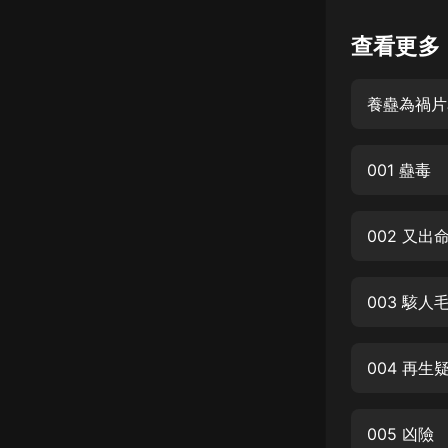
懸疑
查看更多
科幻
養蠱為禍片
好書精講
外語
001 蠱毒
耽美
認知思維
002 又出
人文
音樂
003 駭人
粵語
004 再生
頭條
娛樂
005 凶險