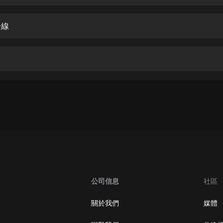
生命科學篇1-2·猴子警長科學探案記|
寶寶巴士科普
寶寶巴士
一線
【新民間劇場】我的老千江湖｜ 有聲
的紫襟｜ 魔幻千手
有聲的紫襟
《夜色鋼琴曲》
夜色鋼琴曲趙海洋
太荒吞天訣丨熱血玄幻丨紫襟領銜有
聲劇
有聲的紫襟
嫡女貴嫁 | 一刀蘇蘇團隊制作 | 古言
宮鬥重生爽文 多人有聲劇
公司信息
社區
一刀蘇蘇
中國大案紀實 | 每日一驚案！真實案
關於我們
媒體
件恐怖刑偵尚文
大舌頭尚文