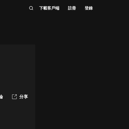
下載客戶端
註冊
登錄
論
分享