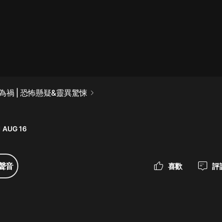
最佳女婿｜都市異能多人有聲劇｜一
種侃侃｜有聲小說
一種侃侃
米小圈上學記:一二三年級 | 暢銷出版
禍 | 恐怖懸疑&靈異驚悚
物
米小圈
 AUG 16
破壞者聯盟篇1-4季·猴子警長科學探
案記|寶寶巴士
寶寶巴士
聲音
喜歡
評
大奉打更人丨頭陀淵領銜多人有聲
劇|暢聽全集|王鶴棣、田曦薇主演影
視劇原著|賣報小郎君
頭陀淵講故事
總有這樣的歌只想一個人聽