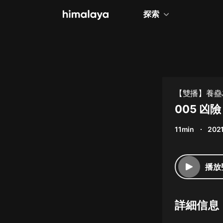
探索
全部
小說
個人成長
【雙播】養蠱為
相聲評書
005 凶險
兒童
11min
2021
歷史
情感治愈
播放
健康養生
商業財經
詳細信息
廣播劇