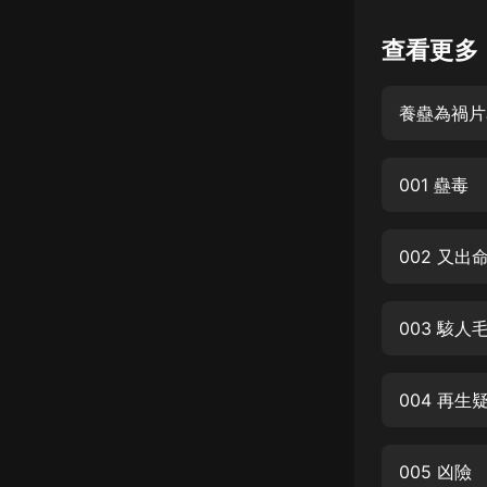
懸疑
查看更多
科幻
養蠱為禍片
好書精講
外語
001 蠱毒
耽美
認知思維
002 又出
人文
音樂
003 駭人
粵語
004 再生
頭條
娛樂
005 凶險