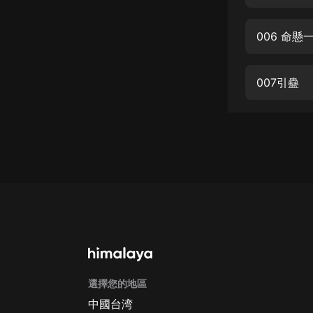
經典名著
人物傳記
006 命懸
電影
生活
007引蠱
英語
日語
課程
少兒教育
二次元
教育培訓
IT科技
選擇您的地區
汽車
中國台湾