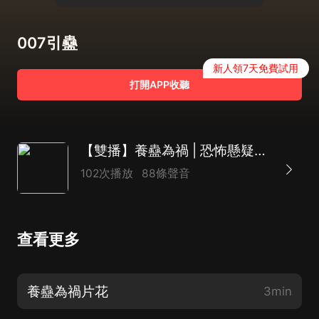
007引蠱
新人領7天免費試用
打開APP收聽
【雙播】養蠱為禍 | 恐怖懸疑&靈異驚悚
102次播放
88條聲音
查看更多
養蠱為禍片花
3min