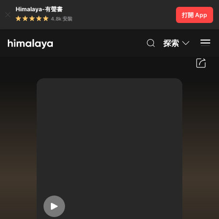
Himalaya-有聲書
打開 App
4.8k 安裝
探索