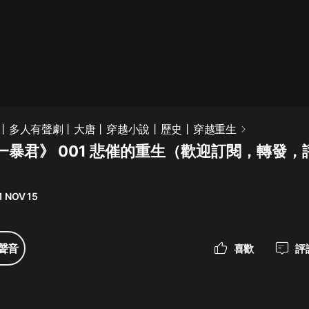
最佳女婿｜都市異能多人有聲劇｜一
種侃侃｜有聲小說
一種侃侃
米小圈上學記:一二三年級 | 暢銷出版
丨多人有聲劇丨大唐丨穿越小說丨歷史丨穿越重生
物
一暴君》 001 悲催的重生（歡迎訂閱，轉發，
米小圈
破壞者聯盟篇1-4季·猴子警長科學探
案記|寶寶巴士
1 NOV 15
寶寶巴士
大奉打更人丨頭陀淵領銜多人有聲
聲音
喜歡
評
劇|暢聽全集|王鶴棣、田曦薇主演影
視劇原著|賣報小郎君
頭陀淵講故事
總有這樣的歌只想一個人聽