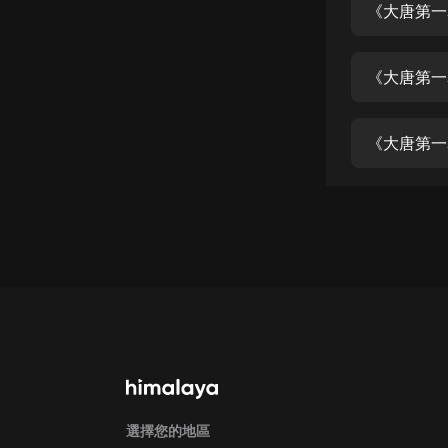
經典名著
《大唐第一
人物傳記
《大唐第一
電影
生活
《大唐第一
英語
日語
課程
少兒教育
二次元
教育培訓
IT科技
汽車
選擇您的地區