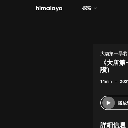
探索
全部
小說
個人成長
大唐第一暴君
相聲評書
《大唐第
讚）
兒童
14min
202
歷史
情感治愈
播放
健康養生
商業財經
詳細信息
廣播劇