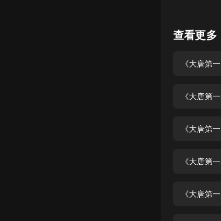
懸疑
查看更多
科幻
好書精講
《大唐第一
外語
耽美
《大唐第一
認知思維
人文
音樂
粵語
頭條
娛樂