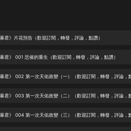
灰姑娘音樂
郭德綱於謙相聲全集
德雲社郭德綱相聲VIP
暴君》片花預告（歡迎訂閱，轉發，評論，點讚）
安全警長啦咘啦哆·假期篇|新篇章加
更|寶寶巴士故事
寶寶巴士
暴君》 001 悲催的重生（歡迎訂閱，轉發，評論，點讚）
凡人修仙傳|楊洋主演影視原著|薑廣
濤配音多播版本
光合積木
摸金天師【第一季】（紫襟演播）
有聲的紫襟
無敵六皇子|爆笑穿越|無敵流皇子|安
燃領銜有聲小說
安燃