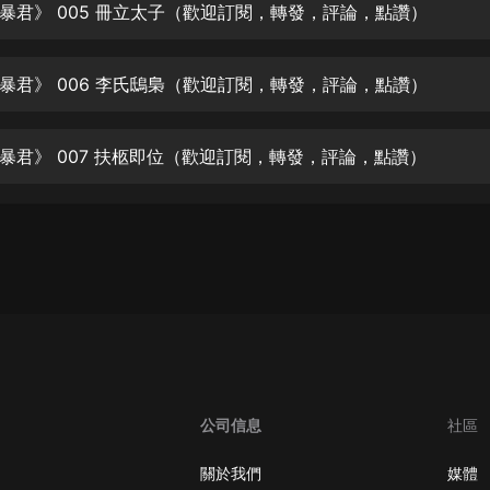
生命科學篇1-2·猴子警長科學探案記|
暴君》 005 冊立太子（歡迎訂閱，轉發，評論，點讚）
寶寶巴士科普
寶寶巴士
暴君》 006 李氏鴟梟（歡迎訂閱，轉發，評論，點讚）
【新民間劇場】我的老千江湖｜ 有聲
的紫襟｜ 魔幻千手
有聲的紫襟
暴君》 007 扶柩即位（歡迎訂閱，轉發，評論，點讚）
《夜色鋼琴曲》
夜色鋼琴曲趙海洋
太荒吞天訣丨熱血玄幻丨紫襟領銜有
聲劇
有聲的紫襟
嫡女貴嫁 | 一刀蘇蘇團隊制作 | 古言
宮鬥重生爽文 多人有聲劇
一刀蘇蘇
公司信息
社區
中國大案紀實 | 每日一驚案！真實案
件恐怖刑偵尚文
關於我們
媒體
大舌頭尚文