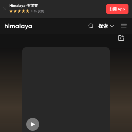
Himalaya-有聲書
打開 App
4.8k 安裝
探索