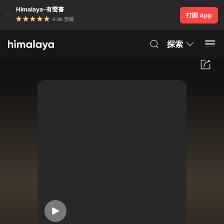
Himalaya-有聲書
打開 App
4.8k 安裝
探索