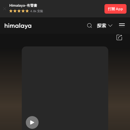
Himalaya-有聲書
打開 App
4.8k 安裝
探索