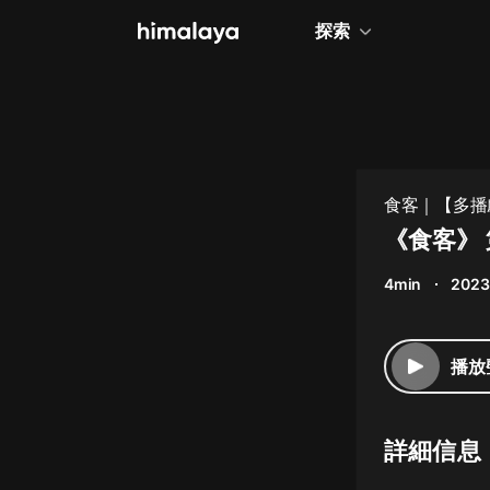
探索
全部
小說
個人成長
食客｜【多播
相聲評書
《食客》 
兒童
4min
2023
歷史
情感治愈
播放
健康養生
商業財經
詳細信息
廣播劇