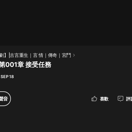
最佳女婿｜都市異能多人有聲劇｜一
種侃侃｜有聲小說
一種侃侃
米小圈上學記:一二三年級 | 暢銷出版
劇】|古言重生｜言 情｜傳奇｜宮鬥
物
第001章 接受任務
米小圈
 SEP 18
破壞者聯盟篇1-4季·猴子警長科學探
案記|寶寶巴士
寶寶巴士
聲音
喜歡
評
大奉打更人丨頭陀淵領銜多人有聲
劇|暢聽全集|王鶴棣、田曦薇主演影
視劇原著|賣報小郎君
頭陀淵講故事
總有這樣的歌只想一個人聽