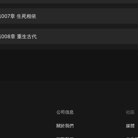
生命科學篇1-2·猴子警長科學探案記|
寶寶巴士科普
寶寶巴士
007章 生死相依
【新民間劇場】我的老千江湖｜ 有聲
的紫襟｜ 魔幻千手
008章 重生古代
有聲的紫襟
《夜色鋼琴曲》
夜色鋼琴曲趙海洋
太荒吞天訣丨熱血玄幻丨紫襟領銜有
聲劇
有聲的紫襟
嫡女貴嫁 | 一刀蘇蘇團隊制作 | 古言
宮鬥重生爽文 多人有聲劇
公司信息
社區
一刀蘇蘇
中國大案紀實 | 每日一驚案！真實案
關於我們
媒體
件恐怖刑偵尚文
大舌頭尚文