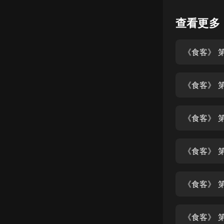
懸疑
查看更多
科幻
《食客》 第
好書精講
外語
《食客》 第
耽美
認知思維
《食客》 第
人文
音樂
《食客》 第
粵語
《食客》 第
頭條
娛樂
《食客》 第