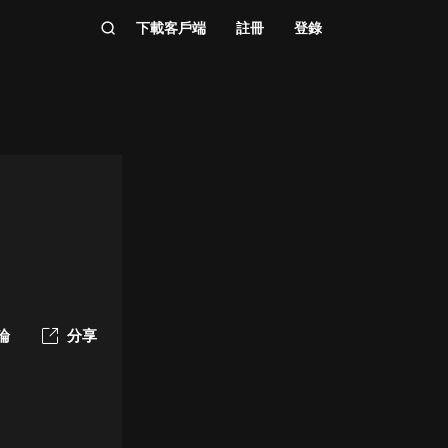
下載客戶端
註冊
登錄
論
分享