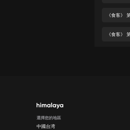
經典名著
人物傳記
《食客》 第
電影
生活
《食客》 第
英語
日語
課程
少兒教育
二次元
教育培訓
IT科技
選擇您的地區
汽車
中國台湾