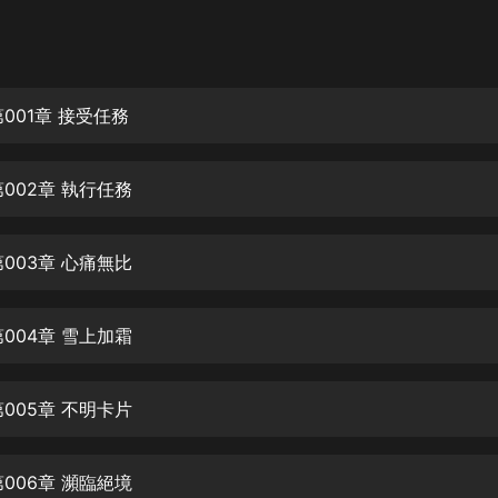
灰姑娘音樂
郭德綱於謙相聲全集
德雲社郭德綱相聲VIP
001章 接受任務
安全警長啦咘啦哆·假期篇|新篇章加
更|寶寶巴士故事
002章 執行任務
寶寶巴士
凡人修仙傳|楊洋主演影視原著|薑廣
濤配音多播版本
003章 心痛無比
光合積木
004章 雪上加霜
摸金天師【第一季】（紫襟演播）
有聲的紫襟
005章 不明卡片
無敵六皇子|爆笑穿越|無敵流皇子|安
燃領銜有聲小說
安燃
006章 瀕臨絕境