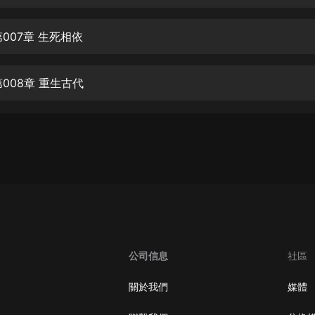
生命科學篇1-2·猴子警長科學探案記|
寶寶巴士科普
寶寶巴士
007章 生死相依
【新民間劇場】我的老千江湖｜ 有聲
的紫襟｜ 魔幻千手
008章 重生古代
有聲的紫襟
《夜色鋼琴曲》
夜色鋼琴曲趙海洋
太荒吞天訣丨熱血玄幻丨紫襟領銜有
聲劇
有聲的紫襟
嫡女貴嫁 | 一刀蘇蘇團隊制作 | 古言
宮鬥重生爽文 多人有聲劇
公司信息
社區
一刀蘇蘇
中國大案紀實 | 每日一驚案！真實案
關於我們
媒體
件恐怖刑偵尚文
大舌頭尚文