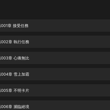
灰姑娘音樂
郭德綱於謙相聲全集
德雲社郭德綱相聲VIP
001章 接受任務
安全警長啦咘啦哆·假期篇|新篇章加
更|寶寶巴士故事
002章 執行任務
寶寶巴士
凡人修仙傳|楊洋主演影視原著|薑廣
濤配音多播版本
003章 心痛無比
光合積木
004章 雪上加霜
摸金天師【第一季】（紫襟演播）
有聲的紫襟
005章 不明卡片
無敵六皇子|爆笑穿越|無敵流皇子|安
燃領銜有聲小說
安燃
006章 瀕臨絕境