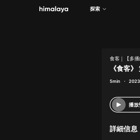
探索
全部
小說
個人成長
食客｜【多播
相聲評書
《食客》 
兒童
5min
2023
歷史
情感治愈
播放
健康養生
商業財經
詳細信息
廣播劇