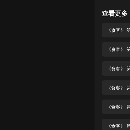
懸疑
查看更多
科幻
《食客》 第
好書精講
外語
《食客》 第
耽美
認知思維
《食客》 第
人文
音樂
《食客》 第
粵語
《食客》 第
頭條
娛樂
《食客》 第