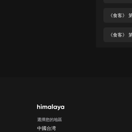
經典名著
人物傳記
《食客》 第
電影
生活
《食客》 第
英語
日語
課程
少兒教育
二次元
教育培訓
IT科技
選擇您的地區
汽車
中國台湾