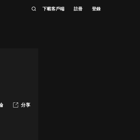
下載客戶端
註冊
登錄
論
分享