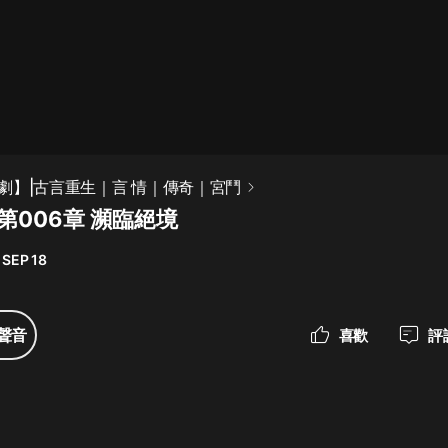
最佳女婿｜都市異能多人有聲劇｜一
種侃侃｜有聲小說
一種侃侃
米小圈上學記:一二三年級 | 暢銷出版
劇】|古言重生｜言 情｜傳奇｜宮鬥
物
第006章 瀕臨絕境
米小圈
 SEP 18
破壞者聯盟篇1-4季·猴子警長科學探
案記|寶寶巴士
寶寶巴士
聲音
喜歡
評
大奉打更人丨頭陀淵領銜多人有聲
劇|暢聽全集|王鶴棣、田曦薇主演影
視劇原著|賣報小郎君
頭陀淵講故事
總有這樣的歌只想一個人聽