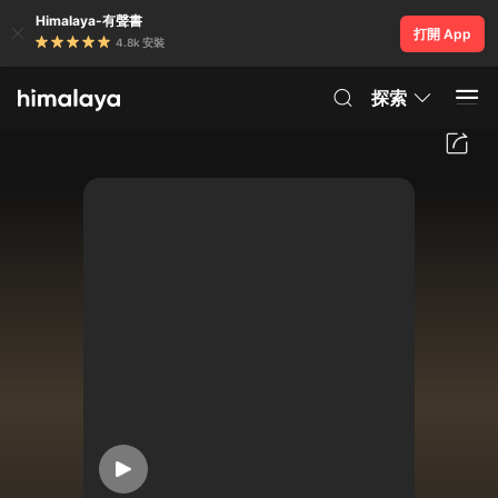
Himalaya-有聲書
打開 App
4.8k 安裝
探索