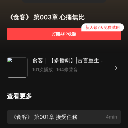
《食客》 第003章 心痛無比
新人領7天免費試用
打開APP收聽
食客｜【多播劇】|古言重生｜言 情｜傳奇｜宮鬥
101次播放
164條聲音
查看更多
《食客》 第001章 接受任務
4min