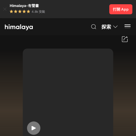
Himalaya-有聲書
打開 App
4.8k 安裝
探索