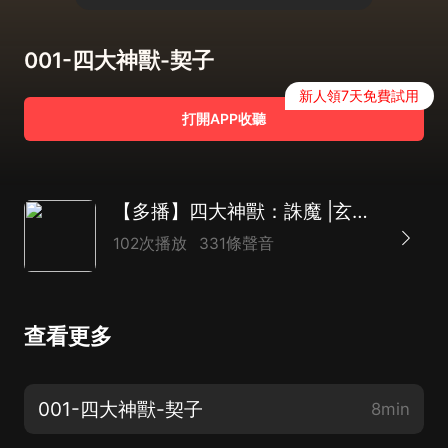
001-四大神獸-契子
新人領7天免費試用
打開APP收聽
【多播】四大神獸：誅魔 |玄幻穿越|神魔大戰
102次播放
331條聲音
查看更多
001-四大神獸-契子
8min