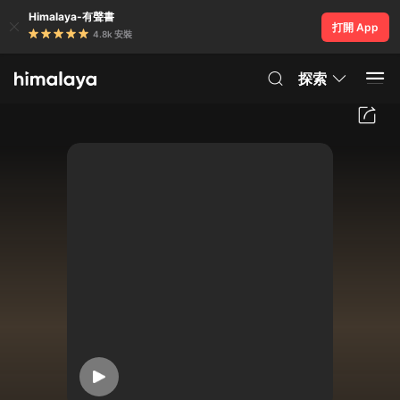
Himalaya-有聲書
打開 App
4.8k 安裝
探索