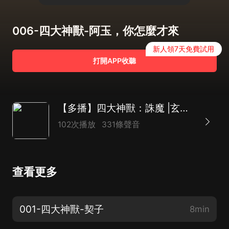
006-四大神獸-阿玉，你怎麼才來
新人領7天免費試用
打開APP收聽
【多播】四大神獸：誅魔 |玄幻穿越|神魔大戰
102次播放
331條聲音
查看更多
001-四大神獸-契子
8min