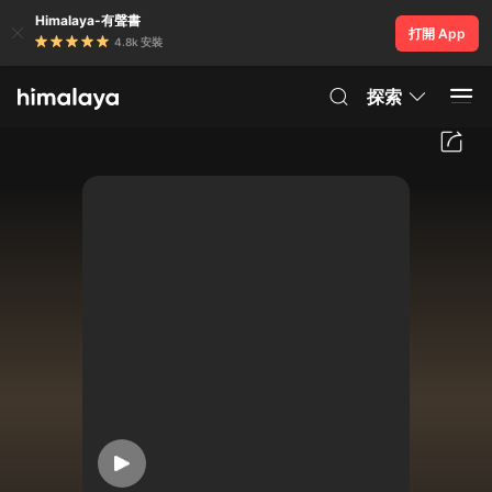
Himalaya-有聲書
打開 App
4.8k 安裝
探索