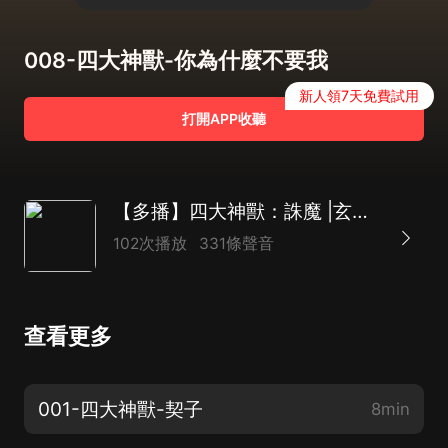
008-四大神獸-你為什麼不要我
新人領7天免費試用
打開APP收聽
【多播】四大神獸：誅魔 |玄幻穿越|神魔大戰
102次播放
331條聲音
查看更多
001-四大神獸-契子
8min