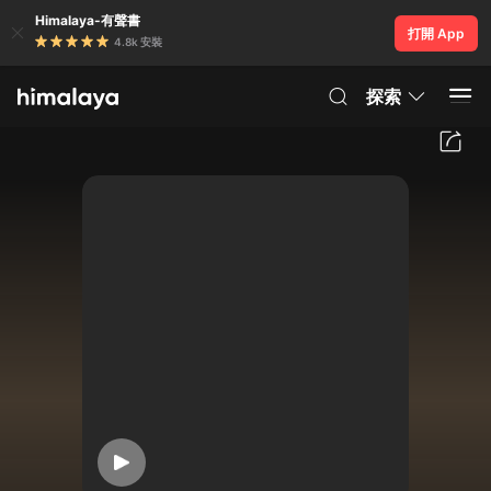
Himalaya-有聲書
打開 App
4.8k 安裝
探索