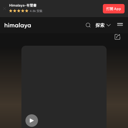
Himalaya-有聲書
打開 App
4.8k 安裝
探索