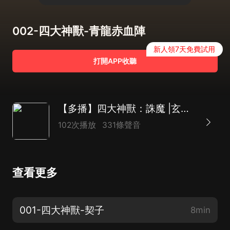
002-四大神獸-青龍赤血陣
新人領7天免費試用
打開APP收聽
【多播】四大神獸：誅魔 |玄幻穿越|神魔大戰
102次播放
331條聲音
查看更多
001-四大神獸-契子
8min