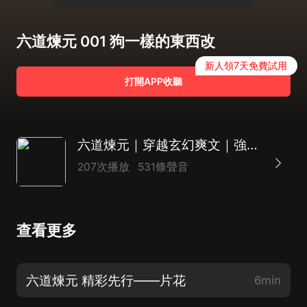
六道煉元 001 狗一樣的東西改
新人領7天免費試用
打開APP收聽
六道煉元｜穿越玄幻爽文｜強勢逆襲｜黑幫大佬在異世
207次播放
531條聲音
查看更多
六道煉元 精彩先行——片花
6min