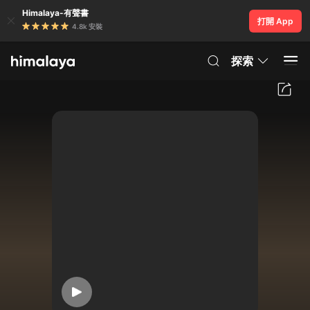
Himalaya-有聲書
打開 App
4.8k 安裝
探索