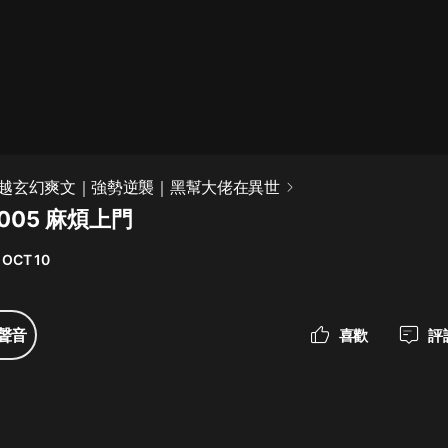
最佳女婿｜都市異能多人有聲劇｜一
種侃侃｜有聲小說
一種侃侃
米小圈上學記:一二三年級 | 暢銷出版
越玄幻爽文｜強勢逆襲｜黑幫大佬在異世
物
005 麻煩上門
米小圈
 OCT 10
破壞者聯盟篇1-4季·猴子警長科學探
案記|寶寶巴士
寶寶巴士
聲音
喜歡
評
大奉打更人丨頭陀淵領銜多人有聲
劇|暢聽全集|王鶴棣、田曦薇主演影
視劇原著|賣報小郎君
頭陀淵講故事
總有這樣的歌只想一個人聽