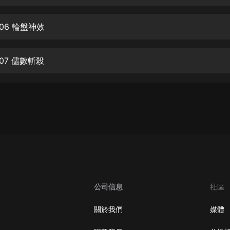
生命科學篇1-2·猴子警長科學探案記|
寶寶巴士科普
寶寶巴士
06 輪盤神效
【新民間劇場】我的老千江湖｜ 有聲
的紫襟｜ 魔幻千手
07 儘數斬殺
有聲的紫襟
《夜色鋼琴曲》
夜色鋼琴曲趙海洋
太荒吞天訣丨熱血玄幻丨紫襟領銜有
聲劇
有聲的紫襟
嫡女貴嫁 | 一刀蘇蘇團隊制作 | 古言
宮鬥重生爽文 多人有聲劇
公司信息
社區
一刀蘇蘇
中國大案紀實 | 每日一驚案！真實案
關於我們
媒體
件恐怖刑偵尚文
大舌頭尚文