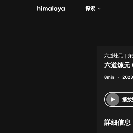
探索
全部
小說
個人成長
六道煉元｜穿
相聲評書
六道煉元 
兒童
8min
2023
歷史
情感治愈
播放
健康養生
商業財經
詳細信息
廣播劇