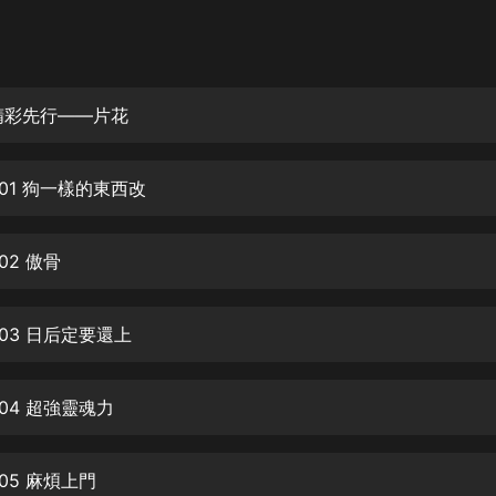
灰姑娘音樂
郭德綱於謙相聲全集
德雲社郭德綱相聲VIP
精彩先行——片花
安全警長啦咘啦哆·假期篇|新篇章加
更|寶寶巴士故事
01 狗一樣的東西改
寶寶巴士
凡人修仙傳|楊洋主演影視原著|薑廣
濤配音多播版本
02 傲骨
光合積木
03 日后定要還上
摸金天師【第一季】（紫襟演播）
有聲的紫襟
04 超強靈魂力
無敵六皇子|爆笑穿越|無敵流皇子|安
燃領銜有聲小說
安燃
05 麻煩上門