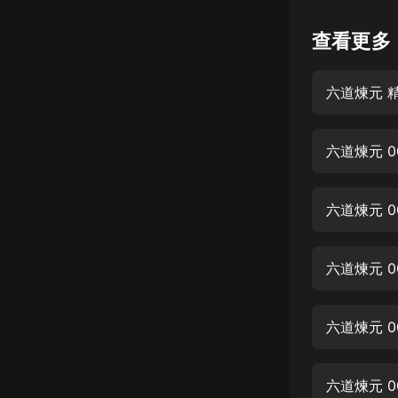
懸疑
查看更多
科幻
六道煉元 
好書精講
外語
六道煉元 0
耽美
認知思維
六道煉元 0
人文
音樂
六道煉元 0
粵語
六道煉元 0
頭條
娛樂
六道煉元 0