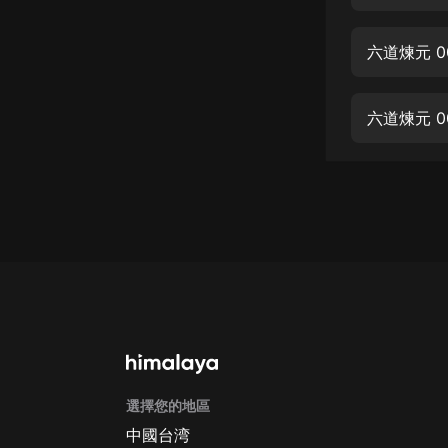
經典名著
人物傳記
六道煉元 0
電影
生活
六道煉元 0
英語
日語
課程
少兒教育
二次元
教育培訓
IT科技
選擇您的地區
汽車
中國台湾