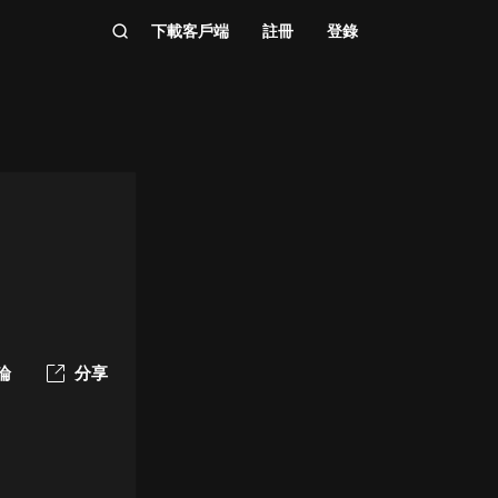
下載客戶端
註冊
登錄
論
分享