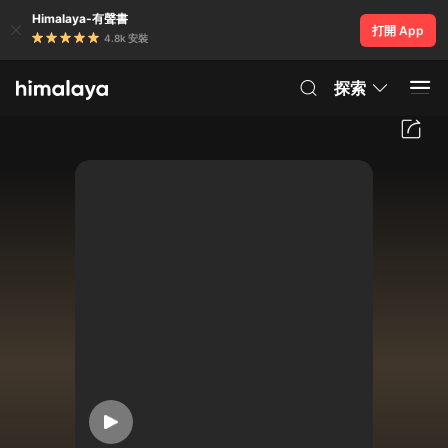
Himalaya-有聲書
打開 App
4.8k 安裝
探索