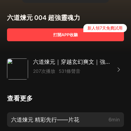
六道煉元 004 超強靈魂力
新人領7天免費試用
打開APP收聽
六道煉元｜穿越玄幻爽文｜強勢逆襲｜黑幫大佬在異世
207次播放
531條聲音
查看更多
六道煉元 精彩先行——片花
6min