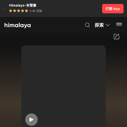
Himalaya-有聲書
打開 App
4.8k 安裝
探索