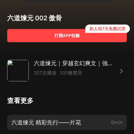
六道煉元 002 傲骨
新人領7天免費試用
打開APP收聽
六道煉元｜穿越玄幻爽文｜強勢逆襲｜黑幫大佬在異世
207次播放
531條聲音
查看更多
六道煉元 精彩先行——片花
6min