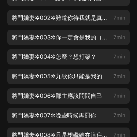
將門嬌妻✲002✲難道你待我就是真心實意（重生古言，求訂閱月票五星好評~）
7min
將門嬌妻✲003✲你一定會是我的（女強古言，男主追妻追吐血，求訂閱啊！）
7min
將門嬌妻✲004✲怎麼？想打架？
7min
將門嬌妻✲005✲九歌你只能是我的
7min
將門嬌妻✲006✲郡主應該問問自己
7min
將門嬌妻✲007✲晚些時候再罰你
7min
將門嬌妻✲008✲只是想繼續在這住著
7min