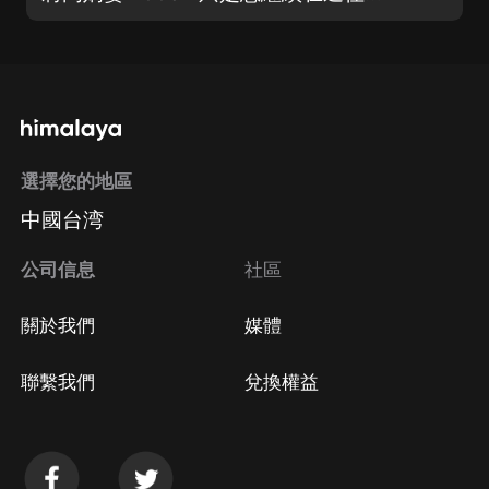
選擇您的地區
中國台湾
公司信息
社區
關於我們
媒體
聯繫我們
兌換權益