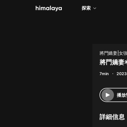
探索
全部
小說
個人成長
將門嬌妻|女強
相聲評書
將門嬌妻
兒童
7min
2023
歷史
情感治愈
播放
健康養生
商業財經
詳細信息
廣播劇