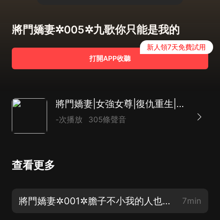
將門嬌妻✲005✲九歌你只能是我的
新人領7天免費試用
打開APP收聽
將門嬌妻|女強女尊|復仇重生|腹黑|AI+真人多播
-次播放
305條聲音
查看更多
將門嬌妻✲001✲膽子不小我的人也敢碰（古言新書，求訂閱月票五星好評呀！）
7min