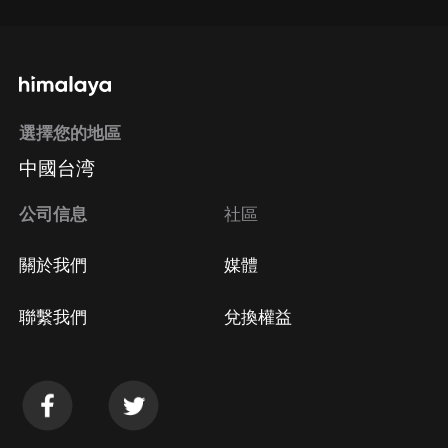
選擇您的地區
中國台湾
公司信息
社區
關於我們
媒體
聯繫我們
兌換權益