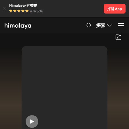
Himalaya-有聲書
打開 App
4.8k 安裝
探索