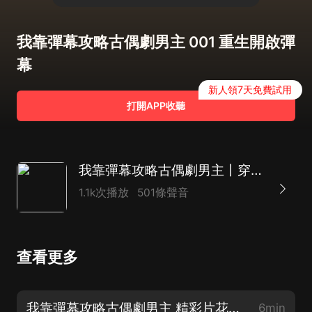
我靠彈幕攻略古偶劇男主 001 重生開啟彈
幕
新人領7天免費試用
打開APP收聽
我靠彈幕攻略古偶劇男主丨穿劇經商種田爽文丨多人有聲劇
1.1k次播放
501條聲音
查看更多
我靠彈幕攻略古偶劇男主 精彩片花，不容錯過！
6min