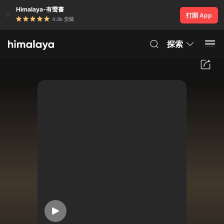
Himalaya-有聲書
打開 App
4.8k 安裝
探索