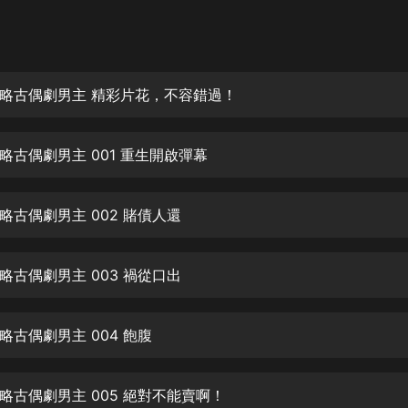
灰姑娘音樂
郭德綱於謙相聲全集
德雲社郭德綱相聲VIP
略古偶劇男主 精彩片花，不容錯過！
安全警長啦咘啦哆·假期篇|新篇章加
更|寶寶巴士故事
略古偶劇男主 001 重生開啟彈幕
寶寶巴士
凡人修仙傳|楊洋主演影視原著|薑廣
濤配音多播版本
略古偶劇男主 002 賭債人還
光合積木
略古偶劇男主 003 禍從口出
摸金天師【第一季】（紫襟演播）
有聲的紫襟
略古偶劇男主 004 飽腹
無敵六皇子|爆笑穿越|無敵流皇子|安
燃領銜有聲小說
安燃
略古偶劇男主 005 絕對不能賣啊！