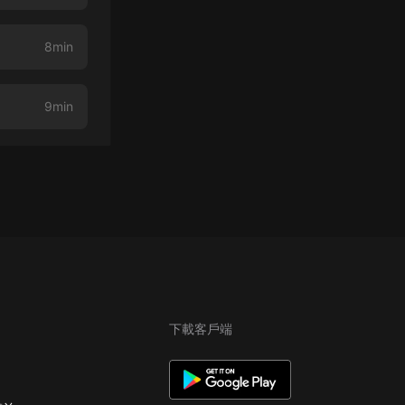
8min
9min
下載客戶端