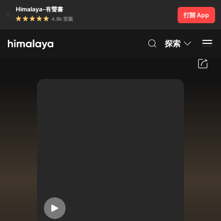
Himalaya-有聲書
打開 App
4.8k 安裝
探索