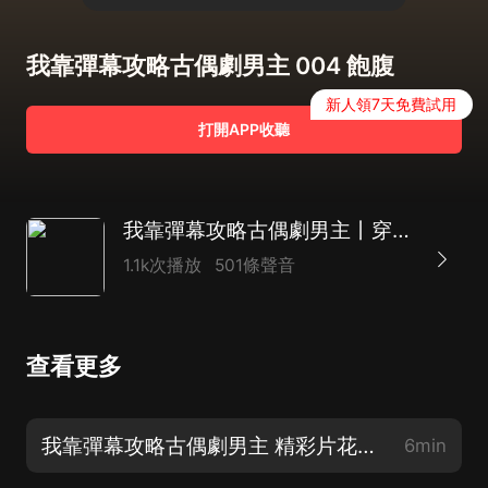
我靠彈幕攻略古偶劇男主 004 飽腹
新人領7天免費試用
打開APP收聽
我靠彈幕攻略古偶劇男主丨穿劇經商種田爽文丨多人有聲劇
1.1k次播放
501條聲音
查看更多
我靠彈幕攻略古偶劇男主 精彩片花，不容錯過！
6min