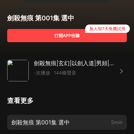
劍殺無痕 第001集 選中
新人領7天免費試用
打開APP收聽
劍殺無痕|玄幻|以劍入道|男頻|爽文|逆襲|多播
-次播放
144條聲音
查看更多
劍殺無痕 第001集 選中
5min