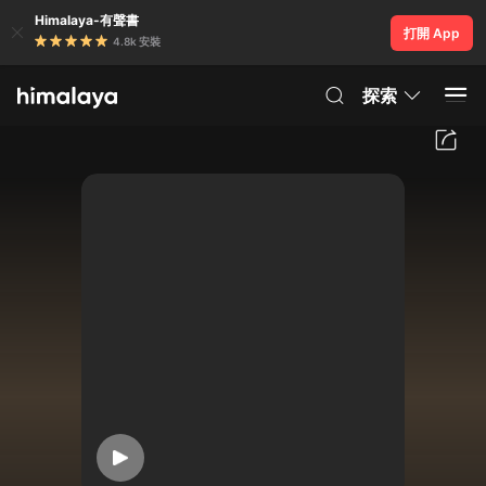
Himalaya-有聲書
打開 App
4.8k 安裝
探索