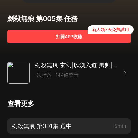
劍殺無痕 第005集 任務
新人領7天免費試用
打開APP收聽
劍殺無痕|玄幻|以劍入道|男頻|爽文|逆襲|多播
-次播放
144條聲音
查看更多
劍殺無痕 第001集 選中
5min