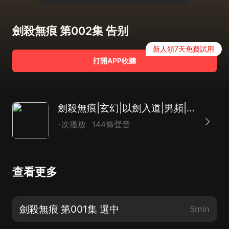
劍殺無痕 第002集 告别
新人領7天免費試用
打開APP收聽
劍殺無痕|玄幻|以劍入道|男頻|爽文|逆襲|多播
-次播放
144條聲音
查看更多
劍殺無痕 第001集 選中
5min