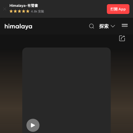
Himalaya-有聲書
打開 App
4.8k 安裝
探索