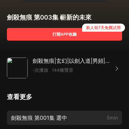
劍殺無痕 第003集 嶄新的未來
新人領7天免費試用
打開APP收聽
劍殺無痕|玄幻|以劍入道|男頻|爽文|逆襲|多播
-次播放
144條聲音
查看更多
劍殺無痕 第001集 選中
5min