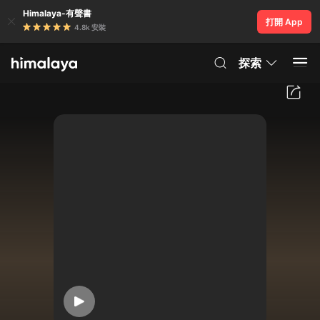
Himalaya-有聲書
打開 App
4.8k 安裝
探索