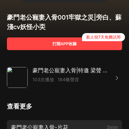
豪門老公寵妻入骨001牢獄之災|旁白、蘇
淺cv妖怪小奀
新人領7天免費試用
打開APP收聽
豪門老公寵妻入骨|特邀 梁聲 貓又 墨昇
103次播放
184條聲音
查看更多
豪門老公寵妻入骨-片花
3min