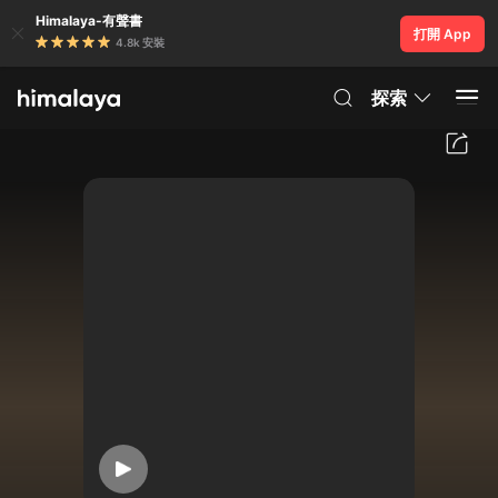
Himalaya-有聲書
打開 App
4.8k 安裝
探索