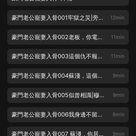
豪門老公寵妻入骨001牢獄之災|旁白、蘇淺cv妖怪小奀
12min
豪門老公寵妻入骨002老板，你電腦被黑了|東方寂、蘇子羨cv鐘梁聲
11min
豪門老公寵妻入骨003這個仇不報，小爺就不姓蘇|韓鬆cv墨昇_|蘇子雅cv貓又呦呦呦
11min
豪門老公寵妻入骨004蘇淺，這個女人，不簡單|張洪恩cvLU路琨
9min
豪門老公寵妻入骨005似曾相識|穆青純cv貓又
9min
豪門老公寵妻入骨006我身邊不留廢人|何邵美cv小奀|穆青純cv貓又呦呦呦
8min
豪門老公寵妻入骨007 蘇淺，你居然敢打我
9min