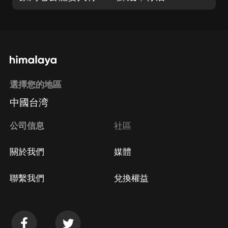
選擇您的地區
中國台湾
公司信息
社區
關於我們
媒體
聯繫我們
兌換權益