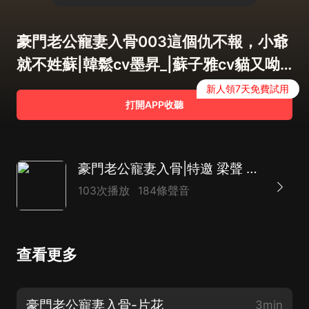
豪門老公寵妻入骨003這個仇不報，小爺
就不姓蘇|韓鬆cv墨昇_|蘇子雅cv貓又呦
呦呦
新人領7天免費試用
打開APP收聽
豪門老公寵妻入骨|特邀 梁聲 貓又 墨昇
103次播放
184條聲音
查看更多
豪門老公寵妻入骨-片花
3min