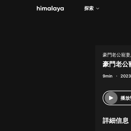
探索
全部
小說
個人成長
豪門老公寵妻入
相聲評書
豪門老公
兒童
9min
2023
歷史
情感治愈
播放
健康養生
商業財經
詳細信息
廣播劇