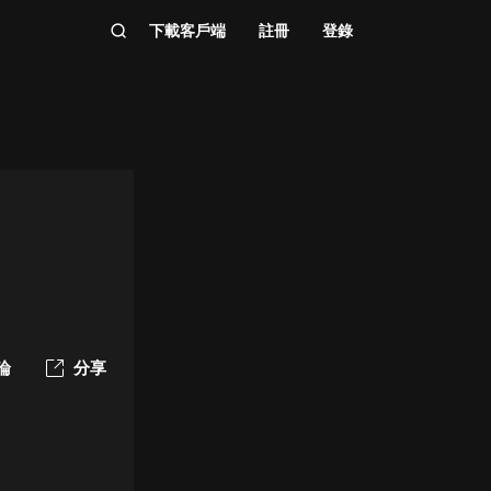
下載客戶端
註冊
登錄
論
分享