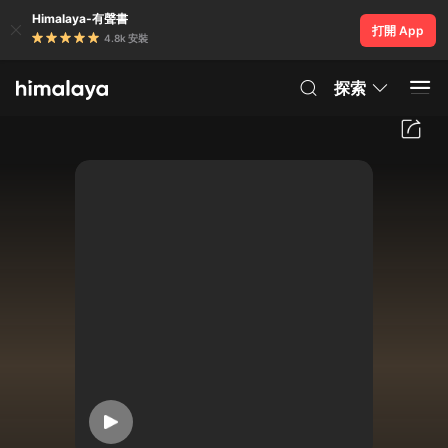
Himalaya-有聲書
打開 App
4.8k 安裝
探索