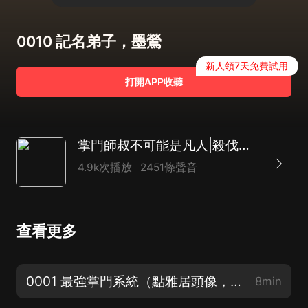
0010 記名弟子，墨鶯
新人領7天免費試用
打開APP收聽
掌門師叔不可能是凡人|殺伐果斷|玄幻多人
4.9k次播放
2451條聲音
查看更多
0001 最強掌門系統（點雅居頭像，進主頁加官方粉絲群，催更加更福利都可以哦！）
8min