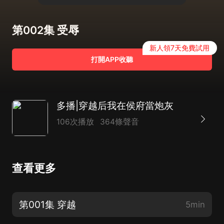
第002集 受辱
新人領7天免費試用
打開APP收聽
多播|穿越后我在侯府當炮灰
106次播放
364條聲音
查看更多
第001集 穿越
5min