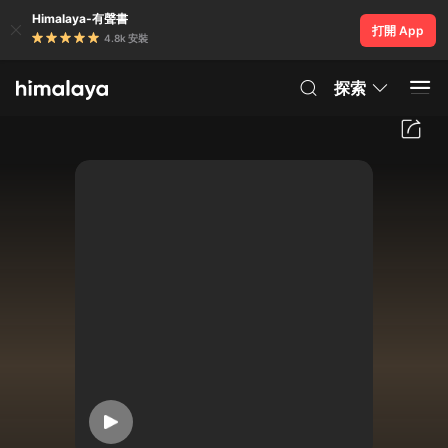
Himalaya-有聲書
打開 App
4.8k 安裝
探索