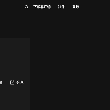
下載客戶端
註冊
登錄
論
分享