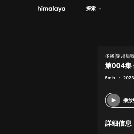
探索
全部
小說
個人成長
多播|穿越后
相聲評書
第004集
兒童
5min
2023
歷史
情感治愈
播放
健康養生
商業財經
詳細信息
廣播劇