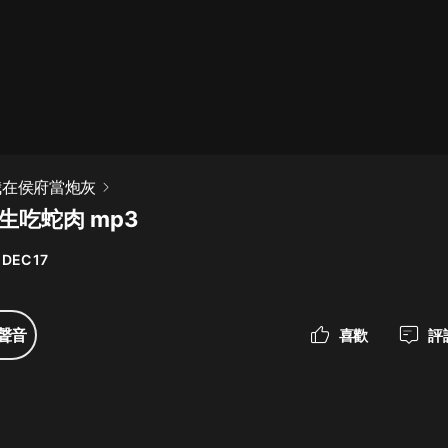
最佳女婿｜都市異能多人有聲劇｜一
種侃侃｜有聲小說
一種侃侃
米小圈上學記:一二三年級 | 暢銷出版
我在侯府當炮灰
物
 生吃蛇肉 mp3
米小圈
 DEC 17
破壞者聯盟篇1-4季·猴子警長科學探
案記|寶寶巴士
寶寶巴士
聲音
喜歡
評
大奉打更人丨頭陀淵領銜多人有聲
劇|暢聽全集|王鶴棣、田曦薇主演影
視劇原著|賣報小郎君
頭陀淵講故事
總有這樣的歌只想一個人聽