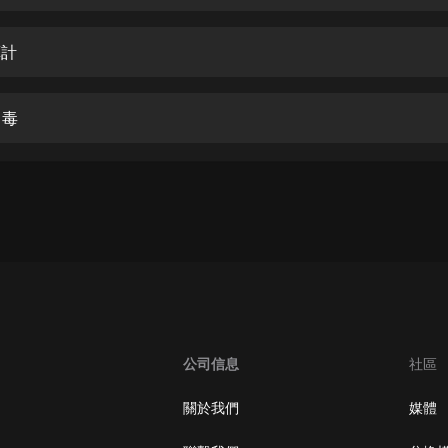
生命科學篇1-2·猴子警長科學探案記|
寶寶巴士科普
寶寶巴士
算計
【新民間劇場】我的老千江湖｜ 有聲
的紫襟｜ 魔幻千手
中毒
有聲的紫襟
《夜色鋼琴曲》
夜色鋼琴曲趙海洋
太荒吞天訣丨熱血玄幻丨紫襟領銜有
聲劇
有聲的紫襟
嫡女貴嫁 | 一刀蘇蘇團隊制作 | 古言
宮鬥重生爽文 多人有聲劇
公司信息
社區
一刀蘇蘇
中國大案紀實 | 每日一驚案！真實案
關於我們
媒體
件恐怖刑偵尚文
大舌頭尚文