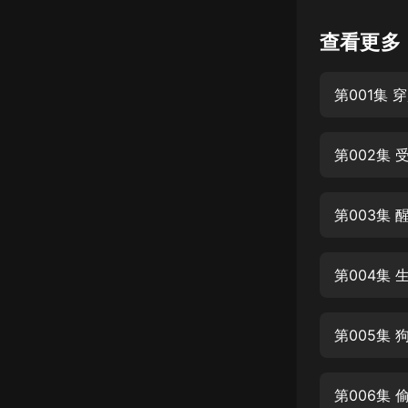
懸疑
查看更多
科幻
第001集 
好書精講
外語
第002集 
耽美
認知思維
第003集 
人文
音樂
第004集 
粵語
第005集 
頭條
娛樂
第006集 