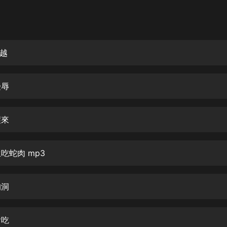
灰姑娘音樂
郭德綱於謙相聲全集
德雲社郭德綱相聲VIP
穿越
安全警長啦咘啦哆·假期篇|新篇章加
更|寶寶巴士故事
受辱
寶寶巴士
凡人修仙傳|楊洋主演影視原著|薑廣
濤配音多播版本
醒來
光合積木
生吃蛇肉 mp3
摸金天師【第一季】（紫襟演播）
有聲的紫襟
狗洞
無敵六皇子|爆笑穿越|無敵流皇子|安
燃領銜有聲小說
安燃
偷吃