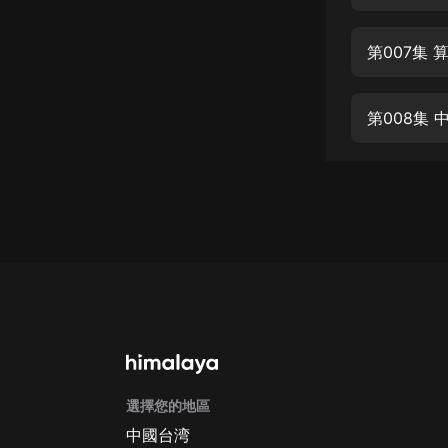
經典名著
人物傳記
第007集 
電影
生活
第008集 
英語
日語
課程
少兒教育
二次元
教育培訓
IT科技
選擇您的地區
汽車
中國台湾