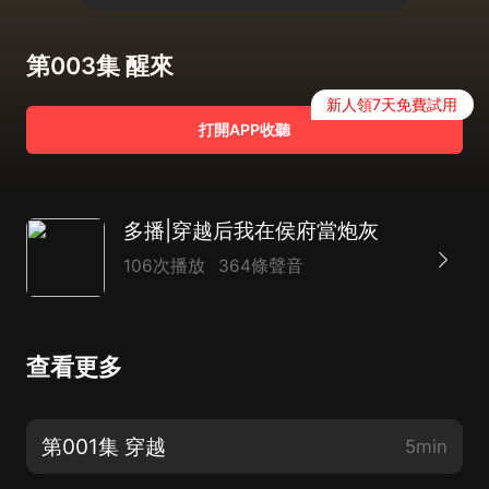
第003集 醒來
新人領7天免費試用
打開APP收聽
多播|穿越后我在侯府當炮灰
106次播放
364條聲音
查看更多
第001集 穿越
5min