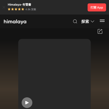
Himalaya-有聲書
打開 App
4.8k 安裝
探索