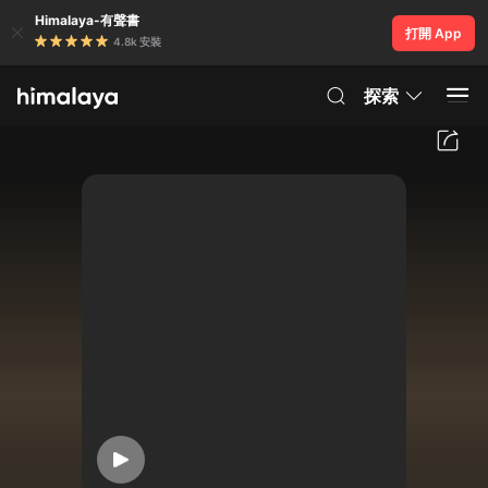
Himalaya-有聲書
打開 App
4.8k 安裝
探索