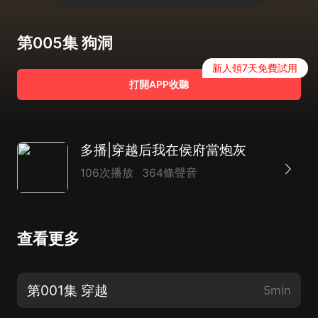
第005集 狗洞
新人領7天免費試用
打開APP收聽
多播|穿越后我在侯府當炮灰
106次播放
364條聲音
查看更多
第001集 穿越
5min