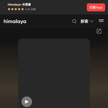
Himalaya-有聲書
打開 App
4.8k 安裝
探索