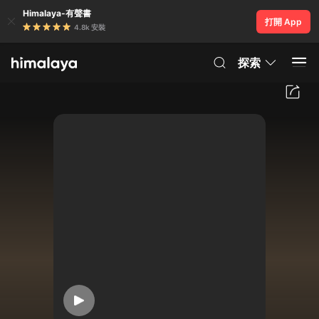
Himalaya-有聲書
打開 App
4.8k 安裝
探索