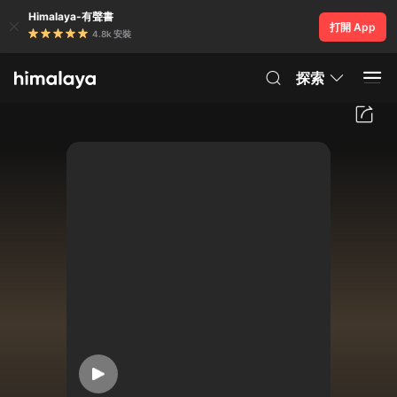
Himalaya-有聲書
打開 App
4.8k 安裝
探索