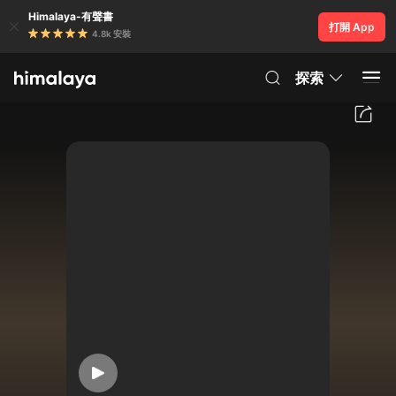
Himalaya-有聲書
打開 App
4.8k 安裝
探索