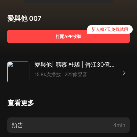
愛與他 007
新人領7天免費試用
打開APP收聽
愛與他| 篛藜 杜驍 | 晉江30億積分豪門世家霸寵甜文
15.8k次播放
222條聲音
查看更多
預告
4min