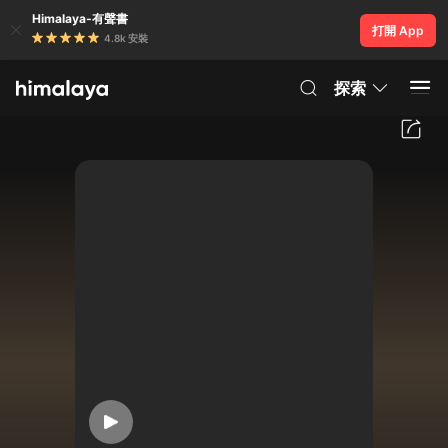
Himalaya-有聲書
打開 App
4.8k 安裝
探索