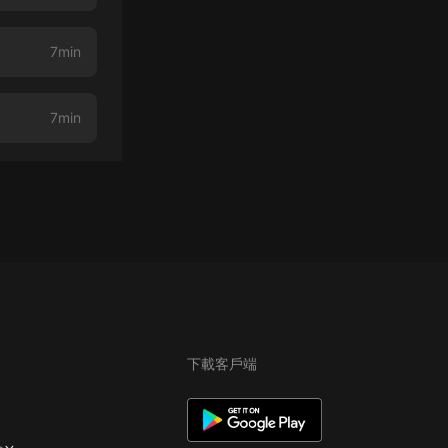
7min
7min
下載客戶端