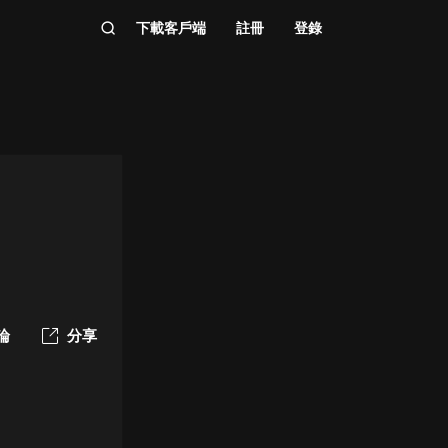
下載客戶端
註冊
登錄
論
分享