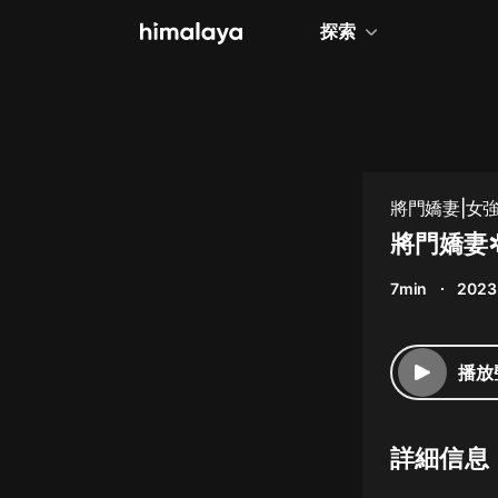
探索
全部
小說
個人成長
將門嬌妻|女強
相聲評書
將門嬌妻
兒童
7min
2023
歷史
情感治愈
播放
健康養生
商業財經
詳細信息
廣播劇