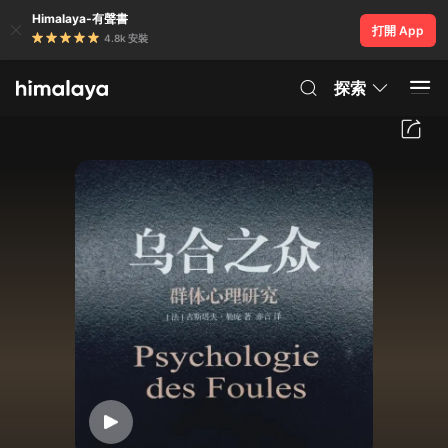
Himalaya-有聲書
打開 App
4.8k 安裝
探索