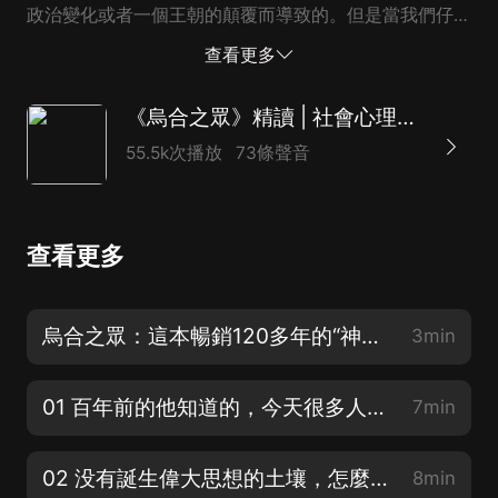
政治變化或者一個王朝的顛覆而導致的。但是當我們仔細
研究這些事件之后，就會發現在這些表面原因的背后，還
查看更多
有人民思想發生的大變革在起著重大作用。作者指出：真
正的歷史上的大動蕩，其實不是那些讓我們吃驚的宏大暴
《烏合之眾》精讀 | 社會心理學暢銷榜TOP1（全新修訂版）
烈的事情。只有思想、觀念和信仰的變化，才是造成文明
55.5k次播放
73條聲音
變革的重要因素。那些讓人難以忘記的歷史事件，其實是
人類的思想在不斷地變化演變中，甚至是潛移默化中產生
的可以看得見的后果。之所以這些重大事件是罕見的，是
查看更多
因為人類一代代傳下來的思維結構是很穩定的。作者認
為：作者寫書的1895年的這個時代。就是人類思想正在
經歷轉型過程的幾個關鍵期中的一個。這種思想轉型的基
烏合之眾：這本暢銷120多年的“神書”究竟講了什麼？
3min
礎構成需要兩個基本因素。首先是政治、宗教和社會信仰
的破滅。這是一個很重要的因素，因為我們的文明所包含
01 百年前的他知道的，今天很多人仍不懂 | 《烏合之眾》1902年作者序言（上）
7min
的要素都在這些信仰中。其次是現代科...
02 没有誕生偉大思想的土壤，怎麼會有偉大思想的誕生 | 《烏合之眾》1902年作者序言（下）
8min